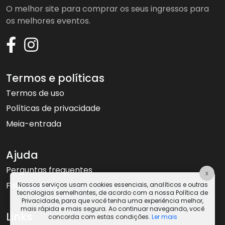
O melhor site para comprar os seus ingressos para
os melhores eventos.
Termos e políticas
Termos de uso
Políticas de privacidade
Meia-entrada
Ajuda
Perguntas frequentes
x
Fale conosco
Nossos serviços usam cookies essenciais, analíticos e outras
tecnologias semelhantes, de acordo com a nossa Política de
Privacidade, para que você tenha uma experiência melhor,
mais rápida e mais segura. Ao continuar navegando, você
Links
concorda com estas condições.
Ler mais